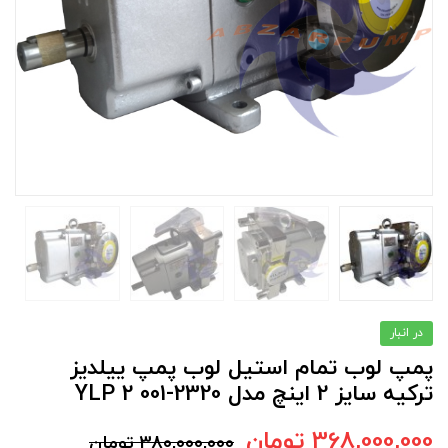
در انبار
پمپ لوب تمام استیل لوب پمپ ییلدیز
ترکیه سایز 2 اینچ مدل YLP 2 001-2320
368,000,000
تومان
380,000,000
تومان