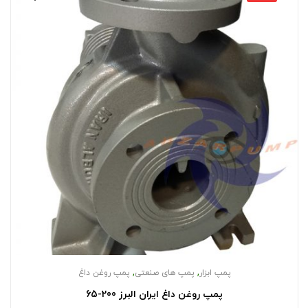
,
,
پمپ ابزار
پمپ های صنعتی
پمپ روغن داغ
پمپ روغن داغ ایران البرز 200-65