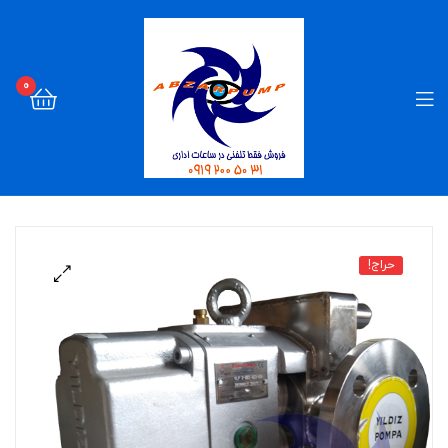
0
حراج!