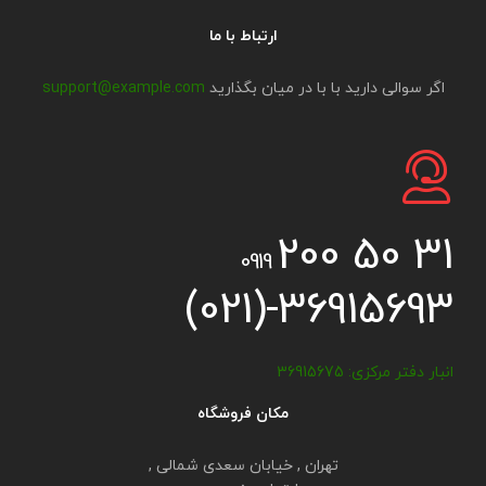
ارتباط با ما
اگر سوالی دارید با با در میان بگذارید
support@example.com
200 50 31
0919
(021)-36915693
انبار دفتر مرکزی: 36915675
مکان فروشگاه
تهران , خیابان سعدی شمالی ,