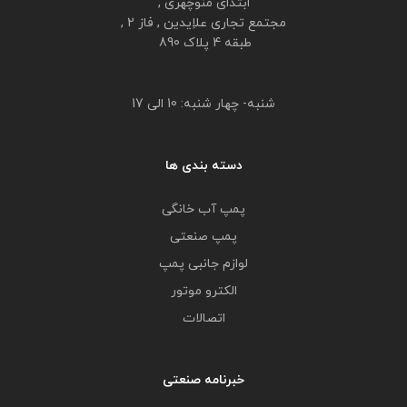
ابتدای منوچهری ,
مجتمع تجاری علاِیدین , فاز 2 ,
طبقه 4 پلاک 890
شنبه- چهار شنبه: 10 الی 17
دسته بندی ها
پمپ آب خانگی
پمپ صنعتی
لوازم جانبی پمپ
الکترو موتور
اتصالات
خبرنامه صنعتی