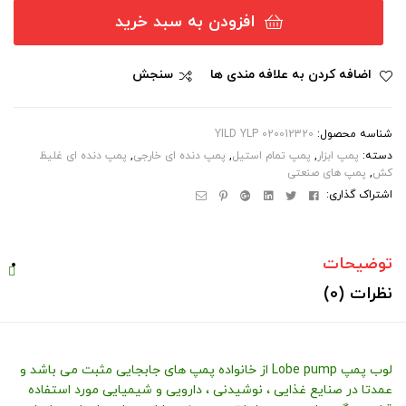
افزودن به سبد خرید
اضافه کردن به علافه مندی ها
سنجش
شناسه محصول:
YILD YLP 020012320
دسته:
پمپ ابزار
,
پمپ تمام استیل
,
پمپ دنده ای خارجی
,
پمپ دنده ای غلیظ
کش
,
پمپ های صنعتی
فیسبوک
توِییتر
لینکداین
گوگل
پینترست
ایمیل
اشتراک گذاری:
پلاس
توضیحات
نظرات (0)
لوب پمپ Lobe pump از خانواده پمپ های جابجایی مثبت می باشد و
عمدتا در صنایع غذایی ، نوشیدنی ، دارویی و شیمیایی مورد استفاده