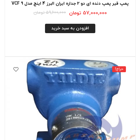
پمپ قیر پمپ دنده ای دو 2 جداره ایران البرز 4 اینچ مدل VCF 9
57,000,000
تومان
59,600,000
تومان
افزودن به سبد خرید
حراج!