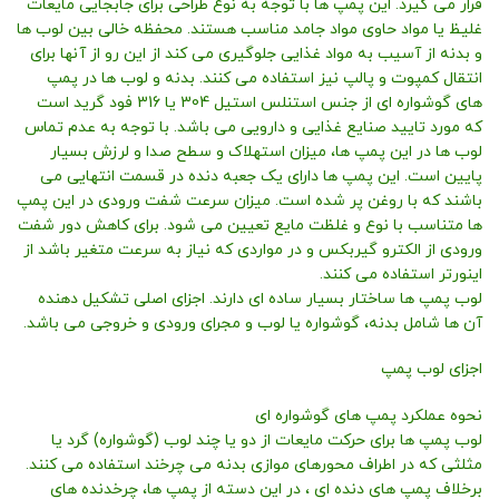
قرار می گیرد. این پمپ ها با توجه به نوع طراحی برای جابجایی مایعات
غلیظ یا مواد حاوی مواد جامد مناسب هستند. محفظه خالی بین لوب ها
و بدنه از آسیب به مواد غذایی جلوگیری می کند از این رو از آنها برای
انتقال کمپوت و پالپ نیز استفاده می کنند. بدنه و لوب ها در پمپ
های گوشواره ای از جنس استنلس استیل 304 یا 316 فود گرید است
که مورد تایید صنایع غذایی و دارویی می باشد. با توجه به عدم تماس
لوب ها در این پمپ ها، میزان استهلاک و سطح صدا و لرزش بسیار
پایین است. این پمپ ها دارای یک جعبه دنده در قسمت انتهایی می
باشند که با روغن پر شده است. میزان سرعت شفت ورودی در این پمپ
ها متناسب با نوع و غلظت مایع تعیین می شود. برای کاهش دور شفت
ورودی از الکترو گیربکس و در مواردی که نیاز به سرعت متغیر باشد از
اینورتر استفاده می کنند.
لوب پمپ ها ساختار بسیار ساده ای دارند. اجزای اصلی تشکیل دهنده
آن ها شامل بدنه، گوشواره یا لوب و مجرای ورودی و خروجی می باشد.
اجزای لوب پمپ
نحوه عملکرد پمپ های گوشواره ای
لوب پمپ ها برای حرکت مایعات از دو یا چند لوب (گوشواره) گرد یا
مثلثی که در اطراف محورهای موازی بدنه می ‌چرخند استفاده می ‌کنند.
برخلاف پمپ ‌های دنده ‌ای ، در این دسته از پمپ ها، چرخدنده های