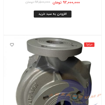
92,000,000
تومان
94,500,000
تومان
افزودن به سبد خرید
حراج!