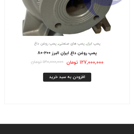
,
,
پمپ ابزار
پمپ های صنعتی
پمپ روغن داغ
پمپ روغن داغ ایران البرز 200-80
127,000,000
تومان
130,000,000
تومان
افزودن به سبد خرید