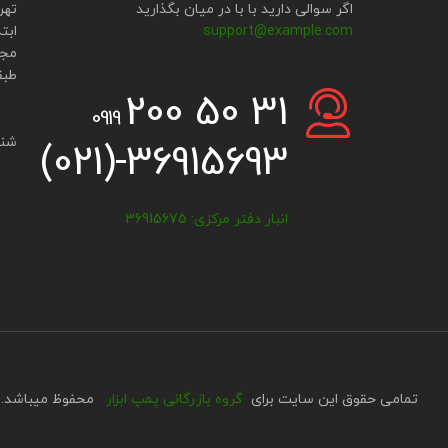
اگر سوالی دارید با با در میان بگذارید
تهر
support@example.com
ابت
مجتم
طبقه 4 پ
200 50 31
0919
شنبه-
(021)-36915693
انبار دفتر مرکزی: 36915675
تمامی حقوق این سایت برای
گروه
بازرگانی
پمپ ابزار
محفوظ میباشد.