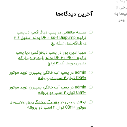
ارند و
رخی از
آخرین دیدگاه‌ها
پ‌ها به
بهتر
سمیه طالقانی
در
پمپ دیافراگمی دیاپمپ
ترکیه DP10 ss-t Diapump بدنه استیل 316
دیافراگم تفلون 1 اینچ
مهیا امین پور
در
پمپ دیافراگمی دیا پمپ
ترکیه DP 30 PB-T بدنه پلیمری دیافراگم
تفلون درجه یک ۳ اینچ
admin
در
پمپ آب خانگی پمپیران نوید موتور
CB210 توان 2 اسب دو پروانه
admin
در
پمپ آب خانگی پمپیران نوید موتور
CB210 توان 2 اسب دو پروانه
اردلان ربیعی
در
پمپ آب خانگی پمپیران نوید
موتور CB210 توان 2 اسب دو پروانه