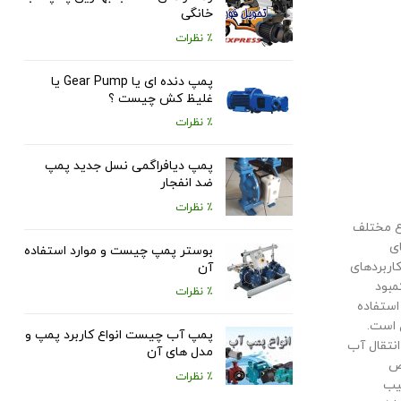
خانگی
٪ نظرات
پمپ دنده ای یا Gear Pump یا
غلیظ کش چیست ؟
٪ نظرات
پمپ دیافراگمی نسل جدید پمپ
ضد انفجار
٪ نظرات
واع مختلف
های
بوستر پمپ چیست و موارد استفاده
کاربردهای
آن
مبود
٪ نظرات
استفاده
 است.
پمپ آب چیست انواع کاربرد پمپ و
انتقال آب
مدل های آن
خص
٪ نظرات
سیب