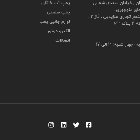
ان , خیابان سعدی شمالی ,
پمپ آب خانگی
دای منوچهری ,
پمپ صنعتی
ع تجاری علاِیدین , فاز 2 ,
لوازم جانبی پمپ
لاک 890
الکترو موتور
اتصالات
 چهار شنبه: 10 الی 17